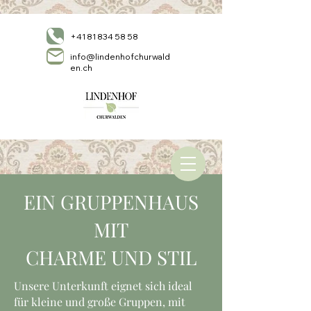
+41 81 834 58 58
info@lindenhofchurwald
en.ch
EIN GRUPPENHAUS
MIT
CHARME UND STIL
Unsere Unterkunft eignet sich ideal
für kleine und große Gruppen, mit